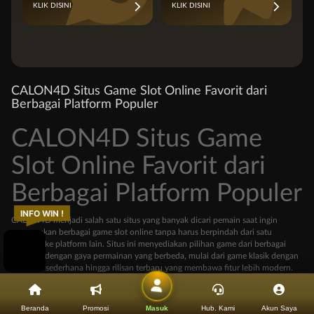
KLIK DISINI
KLIK DISINI
CALON4D Situs Game Slot Online Favorit dari
Berbagai Platform Populer
CALON4D Situs Game
Slot Online Favorit dari
Berbagai Platform Populer
INFO WIN !
CALON4D menjadi salah satu situs yang banyak dicari pemain saat ingin
menemukan berbagai game slot online tanpa harus berpindah dari satu
platform ke platform lain. Situs ini menyediakan pilihan game dari berbagai
platform dengan gaya permainan yang berbeda, mulai dari game klasik dengan
tampilan sederhana hingga rilisan terbaru yang membawa fitur lebih modern.
Dengan pilihan permainan yang lebih lengkap, pemain bisa lebih mudah
menentukan game yang ingin dimainkan.
Beranda
Promosi
Masuk
Hub. Kami
Akun Saya
Salah satu yang membuat CALON4D menarik adalah pilihan gamenya berasal