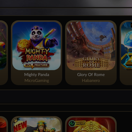
Mighty Panda
Glory Of Rome
MicroGaming
Habanero