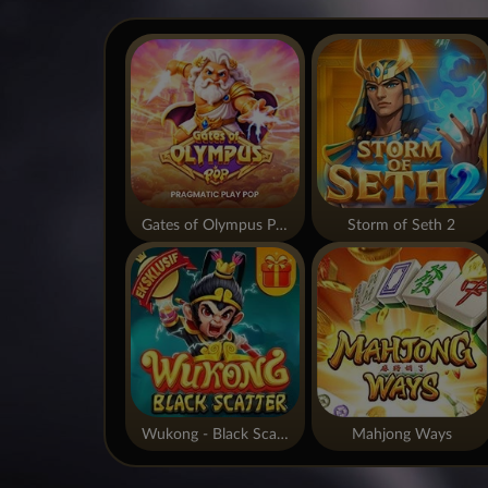
Gates of Olympus POP
Storm of Seth 2
Wukong - Black Scatter
Mahjong Ways