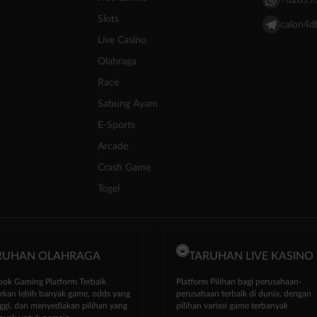
Slots
calon4d
Live Casino
Olahraga
Race
Sabung Ayam
E-Sports
Arcade
Crash Game
Togel
RUHAN OLAHRAGA
TARUHAN LIVE KASINO
ook Gaming Platform Terbaik
Platform Pilihan bagi perusahaan-
kan lebih banyak game, odds yang
perusahaan terbaik di dunia, dengan
nggi, dan menyediakan pilihan yang
pilihan variasi game terbanyak