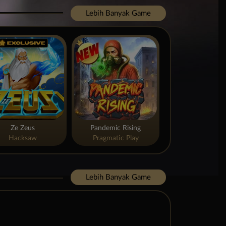
Lebih Banyak Game
Ze Zeus
Pandemic Rising
Hacksaw
Pragmatic Play
Lebih Banyak Game