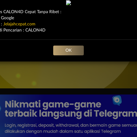
es CALON4D Cepat Tanpa Ribet :
 Google
 :
Jelajahcepat.com
 di Pencarian : CALON4D
OK