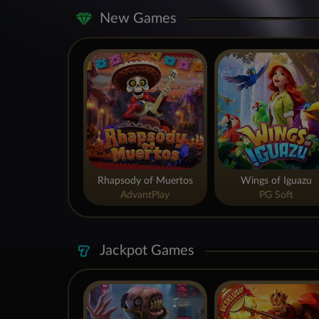
New Games
Rhapsody of Muertos
Wings of Iguazu
AdvantPlay
PG Soft
Jackpot Games