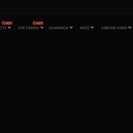
LOTS
LIVE CASINO
OLAHRAGA
RACE
SABUNG AYAM