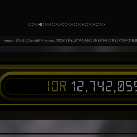
ympus (95%) | Starlight Princess (92%) | PELAYANAN SUPER FAST RESPON ONLINE
IDR
12,742,05