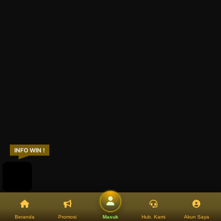
INFO WIN !
Beranda
Promosi
Masuk
Hub. Kami
Akun Saya